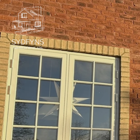
Gå
til
hovedindhold