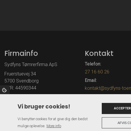
Firmainfo
Kontakt
Telefon:
Sydfyns Tømrerfirma ApS
27 16 60 26
Fruerstuevej 34
Email:
5700 Svendborg
CVR: 44590344
kontakt@sydfyns-toem
Vi bruger cookies!
ACCEPTER
Vi benytter cookies for at give dig den bedst
AFVIS C
mulige oplevelse.
More info
Copyright © 2026 - Sydfyns Tømrerfirma
, CVR 44590344