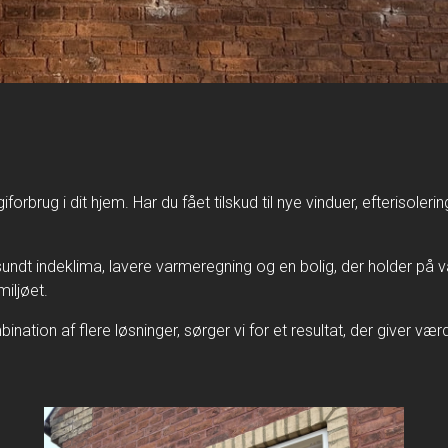
ug i dit hjem. Har du fået tilskud til nye vinduer, efterisolering 
et sundt indeklima, lavere varmeregning og en bolig, der holder 
iljøet.
nation af flere løsninger, sørger vi for et resultat, der giver væ