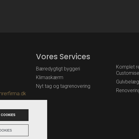
Vores Services
Komplet r
Bæredygtigt byggeri
Customised
Klimaskærm
Gulvbelæg
Nyt tag og tagrenovering
Renoverin
rerfirma.dk
 COOKIES
OOKIES