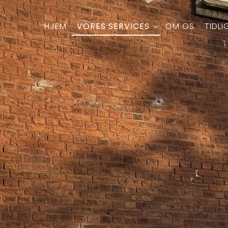
VORES SERVICES
HJEM
OM OS
TIDL